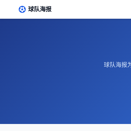
球队海报
球队海报为