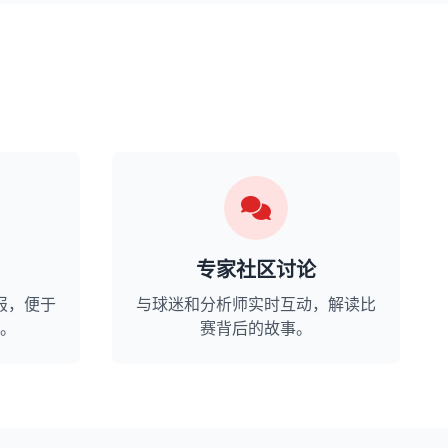
专家社区讨论
报，便于
与球迷和分析师实时互动，解读比
。
赛背后的故事。