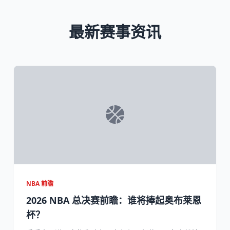
最新赛事资讯
NBA 前瞻
2026 NBA 总决赛前瞻：谁将捧起奥布莱恩
杯？