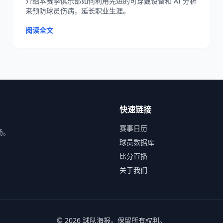
介绍本赛季俱乐部如何利用先进的可穿戴设备和 AI 分析
来预防球员伤病，延长职业生涯。
阅读全文
快速链接
赛事日历
场。
球员数据库
比分直播
关于我们
© 2026 球队海报。保留所有权利。