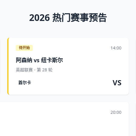
2026 热门赛事预告
14:00
待开始
阿森纳 vs 纽卡斯尔
英超联赛 - 第 28 轮
VS
酋尔卡
20:00