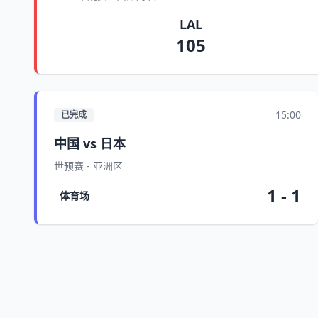
LAL
105
15:00
已完成
中国 vs 日本
世预赛 - 亚洲区
1 - 1
体育场