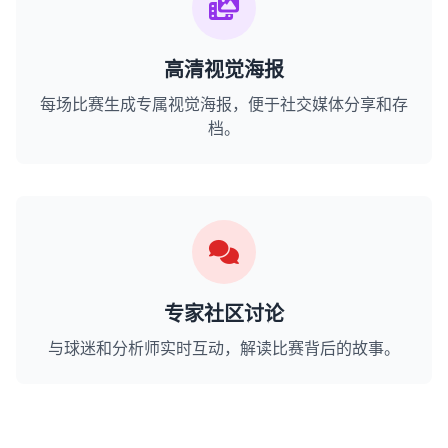
高清视觉海报
每场比赛生成专属视觉海报，便于社交媒体分享和存
档。
专家社区讨论
与球迷和分析师实时互动，解读比赛背后的故事。