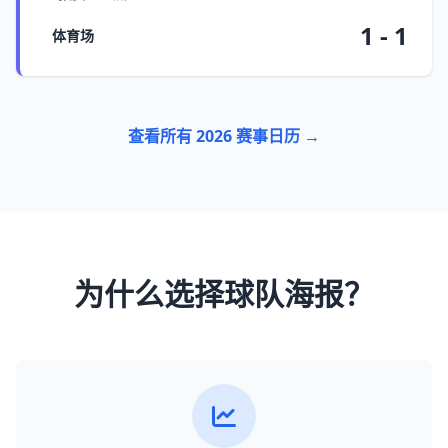
1 - 1
体育场
查看所有 2026 赛事日历 →
为什么选择球队海报？