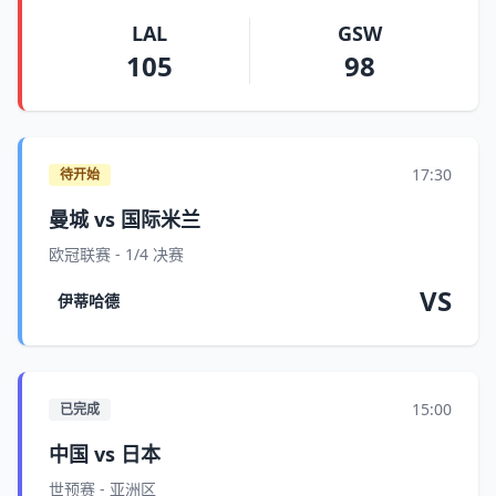
LAL
GSW
105
98
17:30
待开始
曼城 vs 国际米兰
欧冠联赛 - 1/4 决赛
VS
伊蒂哈德
15:00
已完成
中国 vs 日本
世预赛 - 亚洲区