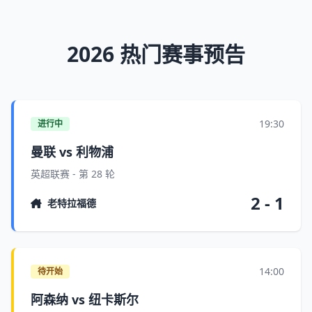
2026 热门赛事预告
19:30
进行中
曼联 vs 利物浦
英超联赛 - 第 28 轮
2 - 1
老特拉福德
14:00
待开始
阿森纳 vs 纽卡斯尔