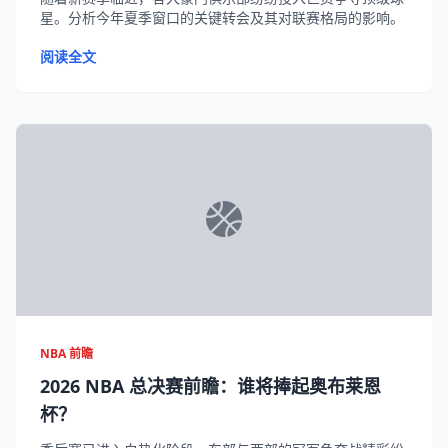
星。分析今年夏季窗口的关键转会及其对联赛格局的影响。
阅读全文
NBA 前瞻
2026 NBA 总决赛前瞻：谁将捧起奥布莱恩
杯？