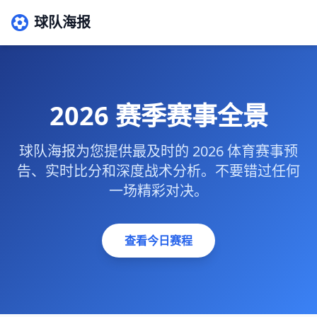
球队海报
2026 赛季赛事全景
球队海报为您提供最及时的 2026 体育赛事预
告、实时比分和深度战术分析。不要错过任何
一场精彩对决。
查看今日赛程