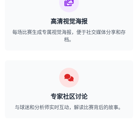
高清视觉海报
每场比赛生成专属视觉海报，便于社交媒体分享和存
档。
专家社区讨论
与球迷和分析师实时互动，解读比赛背后的故事。