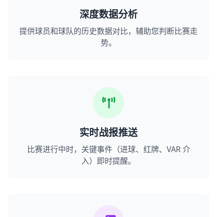
深度数据分析
提供球员和球队的历史数据对比，辅助您判断比赛走
势。
实时战报推送
比赛进行中时，关键事件（进球、红牌、VAR 介
入）即时提醒。