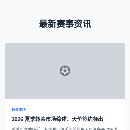
最新赛事资讯
转会市场
2026 夏季转会市场综述：天价签约频出
随着新赛季临近，各大豪门俱乐部纷纷投入巨资争夺顶级球