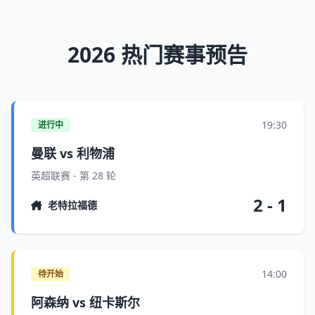
2026 热门赛事预告
19:30
进行中
曼联 vs 利物浦
英超联赛 - 第 28 轮
2 - 1
老特拉福德
14:00
待开始
阿森纳 vs 纽卡斯尔