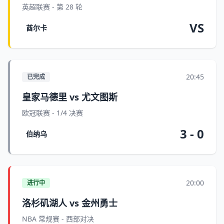
英超联赛 - 第 28 轮
VS
酋尔卡
20:45
已完成
皇家马德里 vs 尤文图斯
欧冠联赛 - 1/4 决赛
3 - 0
伯纳乌
20:00
进行中
洛杉矶湖人 vs 金州勇士
NBA 常规赛 - 西部对决