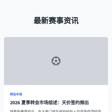
最新赛事资讯
转会市场
2026 夏季转会市场综述：天价签约频出
随着新赛季临近，各大豪门俱乐部纷纷投入巨资争夺顶级球