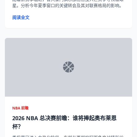
星。分析今年夏季窗口的关键转会及其对联赛格局的影响。
阅读全文
NBA 前瞻
2026 NBA 总决赛前瞻：谁将捧起奥布莱恩
杯？