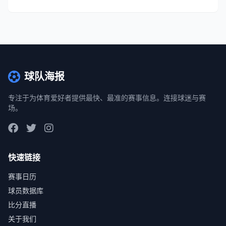
球队海报
专注于为体育爱好者提供最快、最准的赛事信息。连接球迷与赛
场。
快速链接
赛事日历
球员数据库
比分直播
关于我们