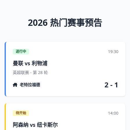
2026 热门赛事预告
19:30
进行中
曼联 vs 利物浦
英超联赛 - 第 28 轮
2 - 1
老特拉福德
14:00
待开始
阿森纳 vs 纽卡斯尔