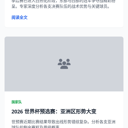
季后赛已进入白热化阶段，东部与西部的冠军争夺战精彩纷
呈。专家深度分析各支决赛队伍的战术优势与关键球员。
阅读全文
国家队
2026 世界杯预选赛：亚洲区形势大变
世预赛近期比赛结果导致出线形势错综复杂。分析各支亚洲
球队的剩余赛程及晋级概率。