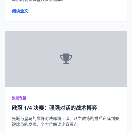
阅读全文
欧冠专题
欧冠 1/4 决赛：强强对话的战术博弈
曼城与皇马的巅峰对决即将上演。从主教练的排兵布阵到关
键球员的发挥，全方位解读比赛看点。