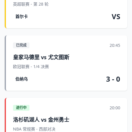
英超联赛 - 第 28 轮
VS
酋尔卡
20:45
已完成
皇家马德里 vs 尤文图斯
欧冠联赛 - 1/4 决赛
3 - 0
伯纳乌
20:00
进行中
洛杉矶湖人 vs 金州勇士
NBA 常规赛 - 西部对决