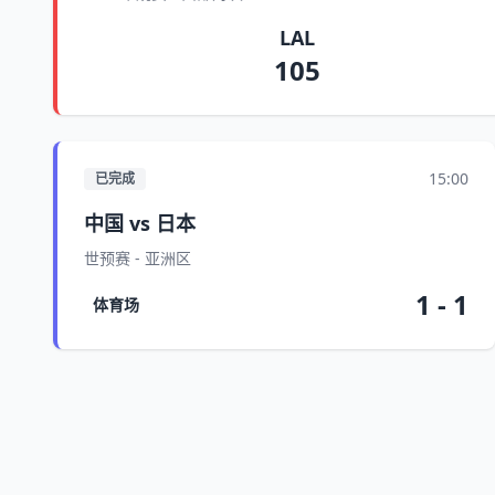
LAL
105
15:00
已完成
中国 vs 日本
世预赛 - 亚洲区
1 - 1
体育场