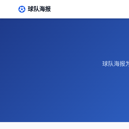
球队海报
球队海报为