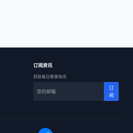
订阅资讯
获取每日赛事快讯
订
阅