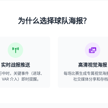
为什么选择球队海报？
实时战报推送
高清视觉海报
行中时，关键事件（进球、
每场比赛生成专属视觉海
、VAR 介入）即时提醒。
社交媒体分享和存档