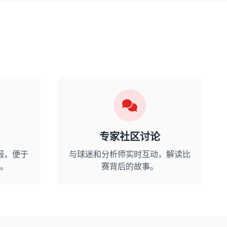
专家社区讨论
报，便于
与球迷和分析师实时互动，解读比
。
赛背后的故事。