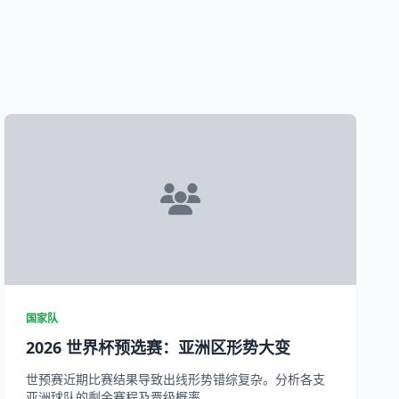
国家队
2026 世界杯预选赛：亚洲区形势大变
世预赛近期比赛结果导致出线形势错综复杂。分析各支
亚洲球队的剩余赛程及晋级概率。