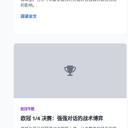
的影响。
阅读全文
欧冠专题
欧冠 1/4 决赛：强强对话的战术博弈