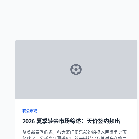
转会市场
2026 夏季转会市场综述：天价签约频出
随着新赛季临近，各大豪门俱乐部纷纷投入巨资争夺顶
级球星。分析今年夏季窗口的关键转会及其对联赛格局