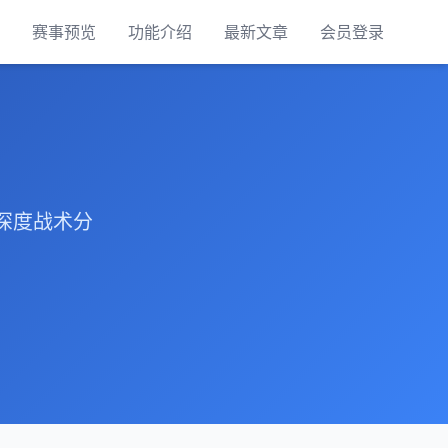
赛事预览
功能介绍
最新文章
会员登录
和深度战术分