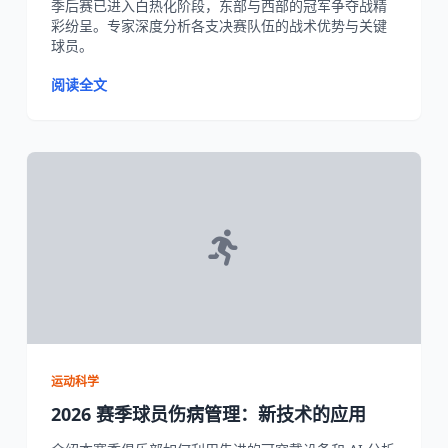
季后赛已进入白热化阶段，东部与西部的冠军争夺战精
彩纷呈。专家深度分析各支决赛队伍的战术优势与关键
球员。
阅读全文
运动科学
2026 赛季球员伤病管理：新技术的应用