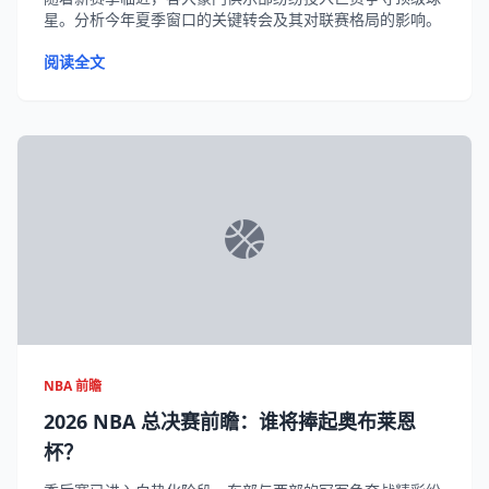
星。分析今年夏季窗口的关键转会及其对联赛格局的影响。
阅读全文
NBA 前瞻
2026 NBA 总决赛前瞻：谁将捧起奥布莱恩
杯？