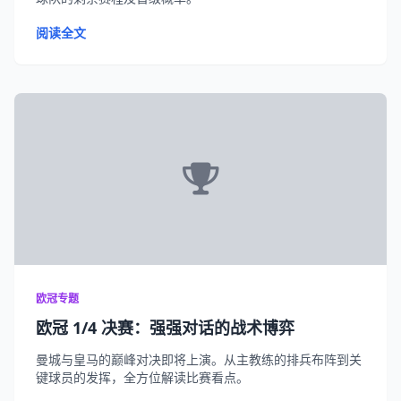
阅读全文
欧冠专题
欧冠 1/4 决赛：强强对话的战术博弈
曼城与皇马的巅峰对决即将上演。从主教练的排兵布阵到关
键球员的发挥，全方位解读比赛看点。