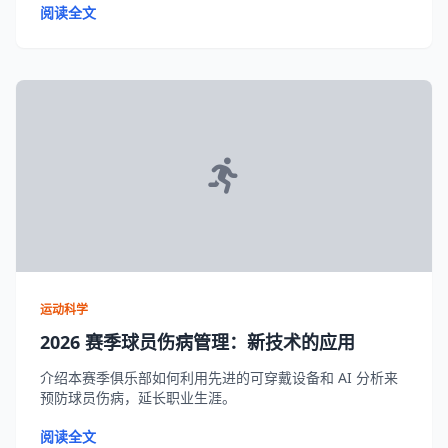
阅读全文
运动科学
2026 赛季球员伤病管理：新技术的应用
介绍本赛季俱乐部如何利用先进的可穿戴设备和 AI 分析来
预防球员伤病，延长职业生涯。
阅读全文