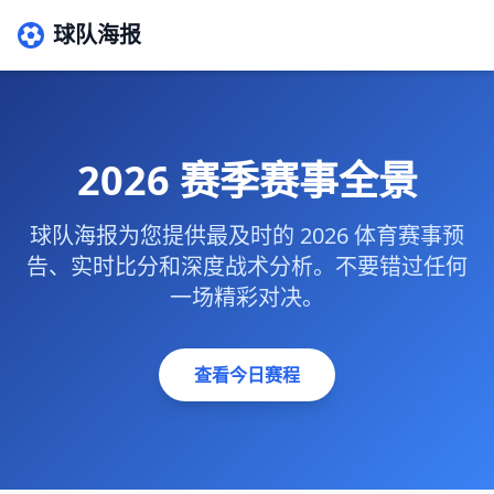
球队海报
2026 赛季赛事全景
球队海报为您提供最及时的 2026 体育赛事预
告、实时比分和深度战术分析。不要错过任何
一场精彩对决。
查看今日赛程