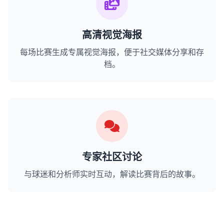
高清视觉海报
每场比赛生成专属视觉海报，便于社交媒体分享和存
档。
专家社区讨论
与球迷和分析师实时互动，解读比赛背后的故事。