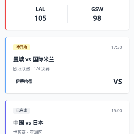
LAL
GSW
105
98
17:30
待开始
曼城 vs 国际米兰
欧冠联赛 - 1/4 决赛
VS
伊蒂哈德
15:00
已完成
中国 vs 日本
世预赛 - 亚洲区