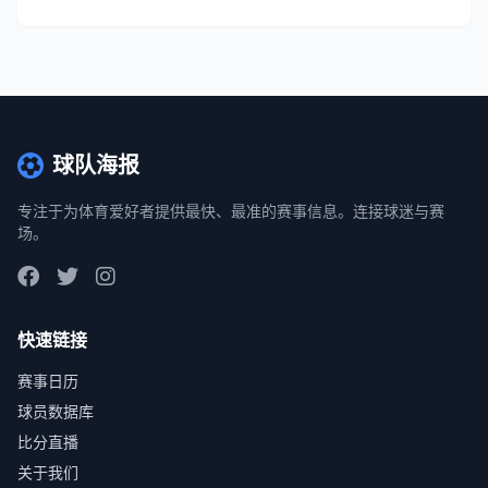
球队海报
专注于为体育爱好者提供最快、最准的赛事信息。连接球迷与赛
场。
快速链接
赛事日历
球员数据库
比分直播
关于我们