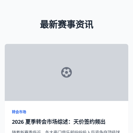
最新赛事资讯
转会市场
2026 夏季转会市场综述：天价签约频出
随着新赛季临近，各大豪门俱乐部纷纷投入巨资争夺顶级球