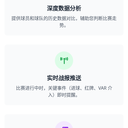
深度数据分析
提供球员和球队的历史数据对比，辅助您判断比赛走
势。
实时战报推送
比赛进行中时，关键事件（进球、红牌、VAR 介
入）即时提醒。