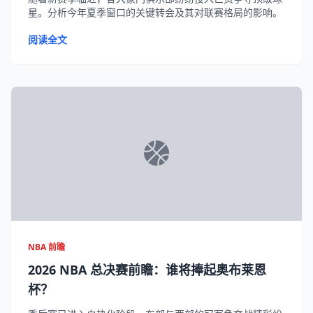
星。分析今年夏季窗口的关键转会及其对联赛格局的影响。
阅读全文
NBA 前瞻
2026 NBA 总决赛前瞻：谁将捧起奥布莱恩
杯？