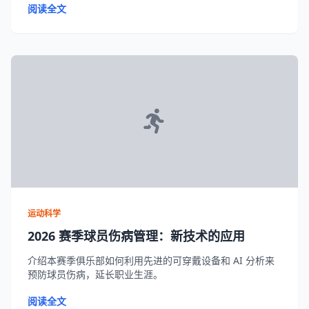
阅读全文
运动科学
2026 赛季球员伤病管理：新技术的应用
介绍本赛季俱乐部如何利用先进的可穿戴设备和 AI 分析来
预防球员伤病，延长职业生涯。
阅读全文