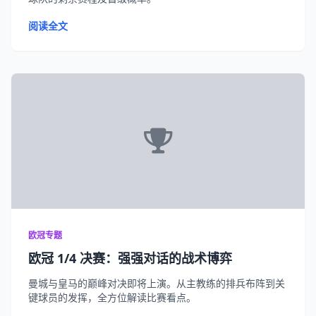
阅读全文
欧冠专题
欧冠 1/4 决赛：强强对话的战术博弈
曼城与皇马的巅峰对决即将上演。从主教练的排兵布阵到关
键球员的发挥，全方位解读比赛看点。