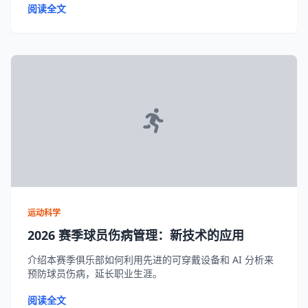
阅读全文
运动科学
2026 赛季球员伤病管理：新技术的应用
介绍本赛季俱乐部如何利用先进的可穿戴设备和 AI 分析来
预防球员伤病，延长职业生涯。
阅读全文