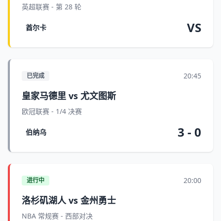
英超联赛 - 第 28 轮
VS
酋尔卡
20:45
已完成
皇家马德里 vs 尤文图斯
欧冠联赛 - 1/4 决赛
3 - 0
伯纳乌
20:00
进行中
洛杉矶湖人 vs 金州勇士
NBA 常规赛 - 西部对决