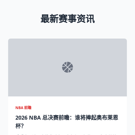
最新赛事资讯
NBA 前瞻
2026 NBA 总决赛前瞻：谁将捧起奥布莱恩
杯？