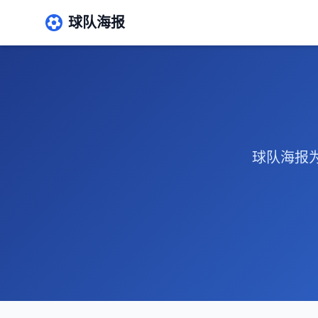
球队海报
球队海报为