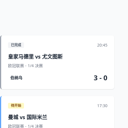
20:45
已完成
皇家马德里 vs 尤文图斯
欧冠联赛 - 1/4 决赛
3 - 0
伯纳乌
17:30
待开始
曼城 vs 国际米兰
欧冠联赛 - 1/4 决赛