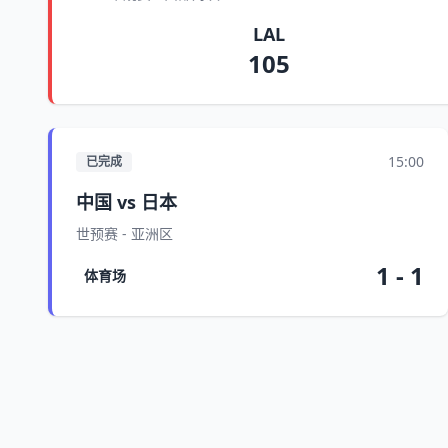
LAL
105
15:00
已完成
中国 vs 日本
世预赛 - 亚洲区
1 - 1
体育场