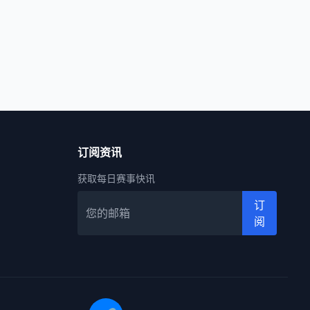
订阅资讯
获取每日赛事快讯
订
阅