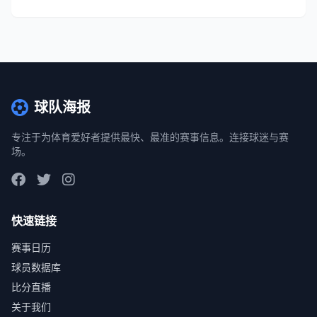
球队海报
专注于为体育爱好者提供最快、最准的赛事信息。连接球迷与赛
场。
快速链接
赛事日历
球员数据库
比分直播
关于我们