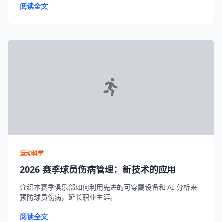
阅读全文
运动科学
2026 赛季球员伤病管理：新技术的应用
介绍本赛季俱乐部如何利用先进的可穿戴设备和 AI 分析来
预防球员伤病，延长职业生涯。
阅读全文