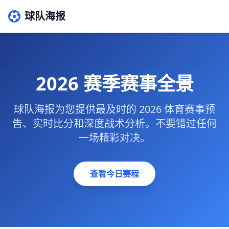
球队海报
2026 赛季赛事全景
球队海报为您提供最及时的 2026 体育赛事预
告、实时比分和深度战术分析。不要错过任何
一场精彩对决。
查看今日赛程