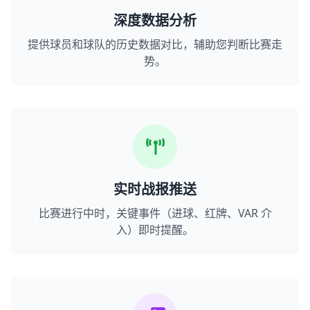
深度数据分析
提供球员和球队的历史数据对比，辅助您判断比赛走
势。
实时战报推送
比赛进行中时，关键事件（进球、红牌、VAR 介
入）即时提醒。