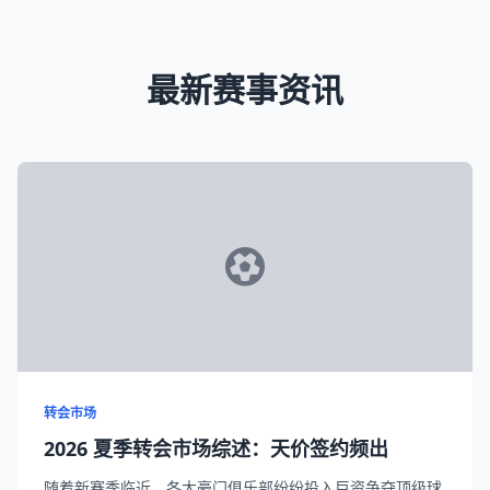
最新赛事资讯
转会市场
2026 夏季转会市场综述：天价签约频出
随着新赛季临近，各大豪门俱乐部纷纷投入巨资争夺顶级球