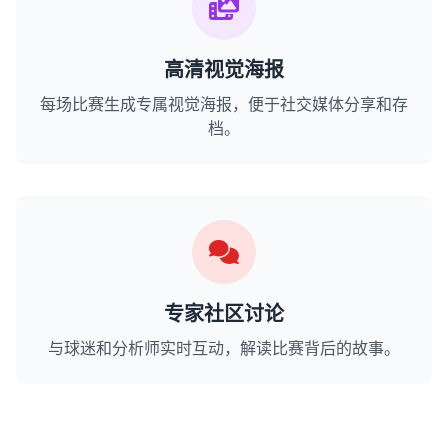
高清视觉海报
每场比赛生成专属视觉海报，便于社交媒体分享和存
档。
专家社区讨论
与球迷和分析师实时互动，解读比赛背后的故事。