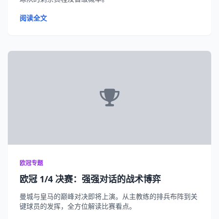
阅读全文
欧冠专题
欧冠 1/4 决赛：强强对话的战术博弈
曼城与皇马的巅峰对决即将上演。从主教练的排兵布阵到关
键球员的发挥，全方位解读比赛看点。