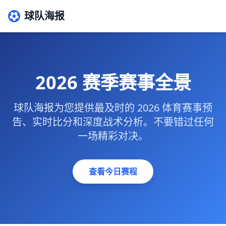
球队海报
2026 赛季赛事全景
球队海报为您提供最及时的 2026 体育赛事预
告、实时比分和深度战术分析。不要错过任何
一场精彩对决。
查看今日赛程