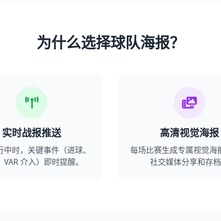
为什么选择球队海报？
实时战报推送
高清视觉海报
行中时，关键事件（进球、
每场比赛生成专属视觉海
、VAR 介入）即时提醒。
社交媒体分享和存档