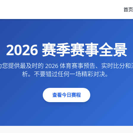
首页
2026 赛季赛事全景
您提供最及时的 2026 体育赛事预告、实时比分
析。不要错过任何一场精彩对决。
查看今日赛程