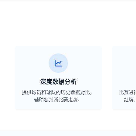
深度数据分析
提供球员和球队的历史数据对比，
比赛进
辅助您判断比赛走势。
红牌