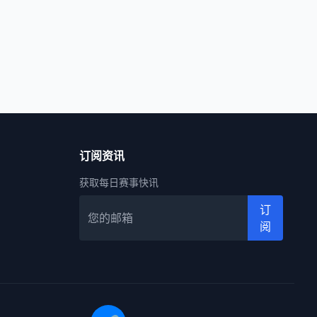
订阅资讯
获取每日赛事快讯
订
阅