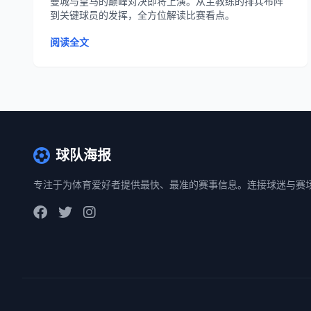
曼城与皇马的巅峰对决即将上演。从主教练的排兵布阵
到关键球员的发挥，全方位解读比赛看点。
阅读全文
球队海报
专注于为体育爱好者提供最快、最准的赛事信息。连接球迷与赛