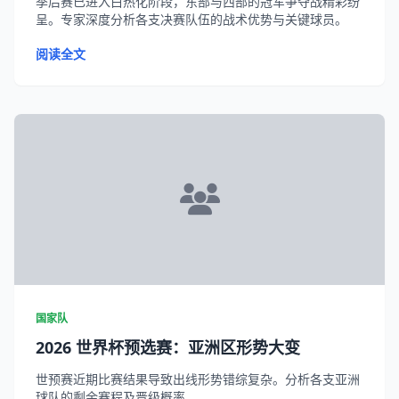
季后赛已进入白热化阶段，东部与西部的冠军争夺战精彩纷
呈。专家深度分析各支决赛队伍的战术优势与关键球员。
阅读全文
国家队
2026 世界杯预选赛：亚洲区形势大变
世预赛近期比赛结果导致出线形势错综复杂。分析各支亚洲
球队的剩余赛程及晋级概率。