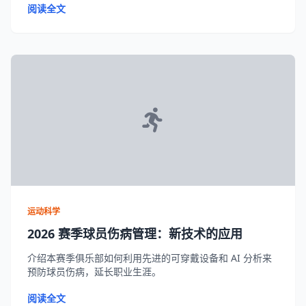
阅读全文
运动科学
2026 赛季球员伤病管理：新技术的应用
介绍本赛季俱乐部如何利用先进的可穿戴设备和 AI 分析来
预防球员伤病，延长职业生涯。
阅读全文