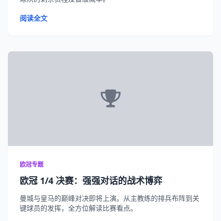
阅读全文
欧冠专题
欧冠 1/4 决赛：强强对话的战术博弈
曼城与皇马的巅峰对决即将上演。从主教练的排兵布阵到关
键球员的发挥，全方位解读比赛看点。