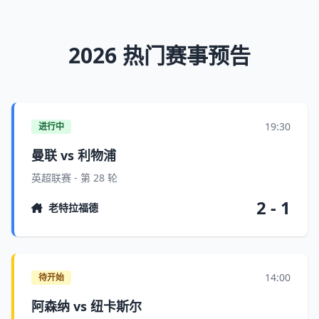
2026 热门赛事预告
19:30
进行中
曼联 vs 利物浦
英超联赛 - 第 28 轮
2 - 1
老特拉福德
14:00
待开始
阿森纳 vs 纽卡斯尔