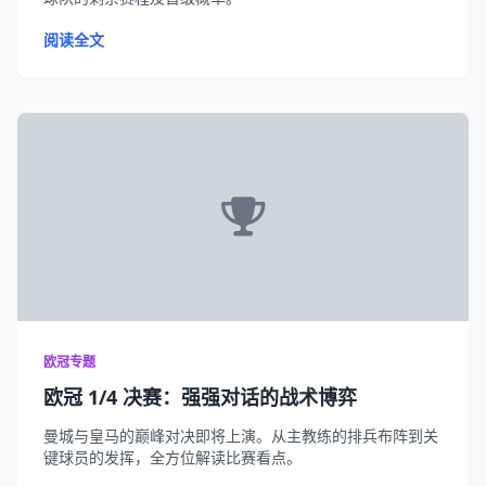
阅读全文
欧冠专题
欧冠 1/4 决赛：强强对话的战术博弈
曼城与皇马的巅峰对决即将上演。从主教练的排兵布阵到关
键球员的发挥，全方位解读比赛看点。