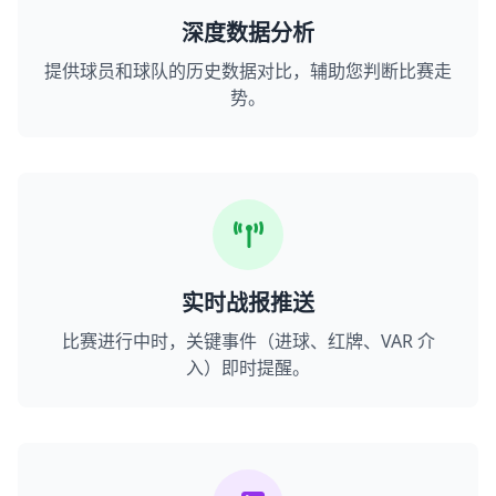
深度数据分析
提供球员和球队的历史数据对比，辅助您判断比赛走
势。
实时战报推送
比赛进行中时，关键事件（进球、红牌、VAR 介
入）即时提醒。