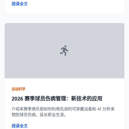
阅读全文
运动科学
2026 赛季球员伤病管理：新技术的应用
介绍本赛季俱乐部如何利用先进的可穿戴设备和 AI 分析来
预防球员伤病，延长职业生涯。
阅读全文