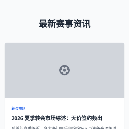
最新赛事资讯
转会市场
2026 夏季转会市场综述：天价签约频出
随着新赛季临近，各大豪门俱乐部纷纷投入巨资争夺顶级球