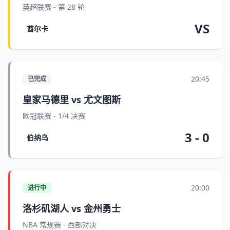
英超联赛 - 第 28 轮
VS
酋尔卡
20:45
已完成
皇家马德里 vs 尤文图斯
欧冠联赛 - 1/4 决赛
3 - 0
伯纳乌
20:00
进行中
洛杉矶湖人 vs 金州勇士
NBA 常规赛 - 西部对决