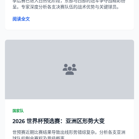
季后赛已进入白热化阶段，东部与西部的冠军争夺战精彩纷
呈。专家深度分析各支决赛队伍的战术优势与关键球员。
阅读全文
国家队
2026 世界杯预选赛：亚洲区形势大变
世预赛近期比赛结果导致出线形势错综复杂。分析各支亚洲
球队的剩余赛程及晋级概率。