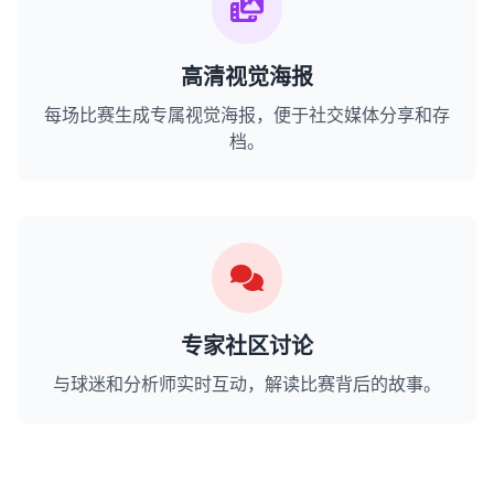
高清视觉海报
每场比赛生成专属视觉海报，便于社交媒体分享和存
档。
专家社区讨论
与球迷和分析师实时互动，解读比赛背后的故事。