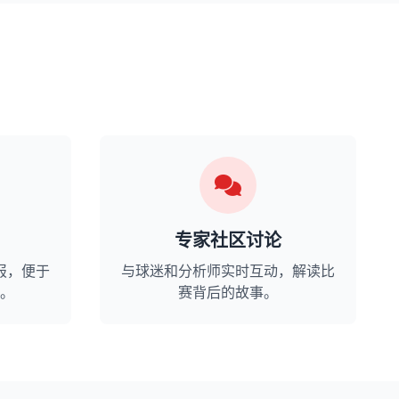
专家社区讨论
报，便于
与球迷和分析师实时互动，解读比
。
赛背后的故事。