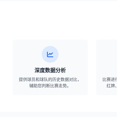
深度数据分析
提供球员和球队的历史数据对比，
比赛进
辅助您判断比赛走势。
红牌