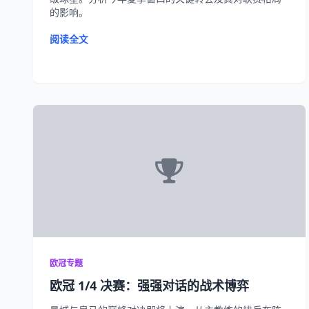
的影响。
阅读全文
欧冠专题
欧冠 1/4 决赛：强强对话的战术博弈