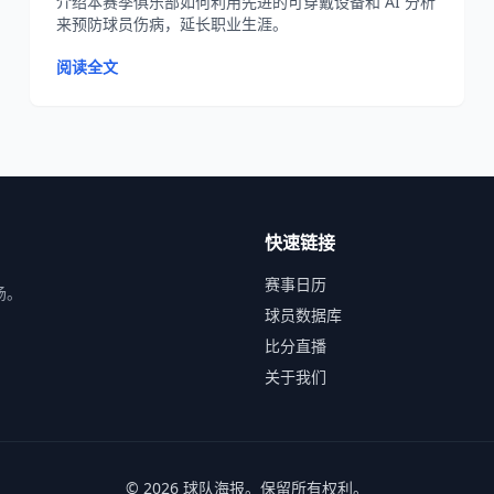
介绍本赛季俱乐部如何利用先进的可穿戴设备和 AI 分析
来预防球员伤病，延长职业生涯。
阅读全文
快速链接
赛事日历
场。
球员数据库
比分直播
关于我们
© 2026 球队海报。保留所有权利。