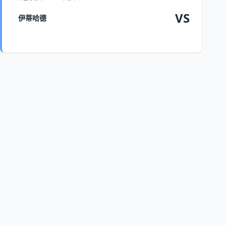
VS
伊蒂哈德