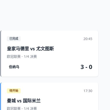
20:45
已完成
皇家马德里 vs 尤文图斯
欧冠联赛 - 1/4 决赛
3 - 0
伯纳乌
17:30
待开始
曼城 vs 国际米兰
欧冠联赛 - 1/4 决赛