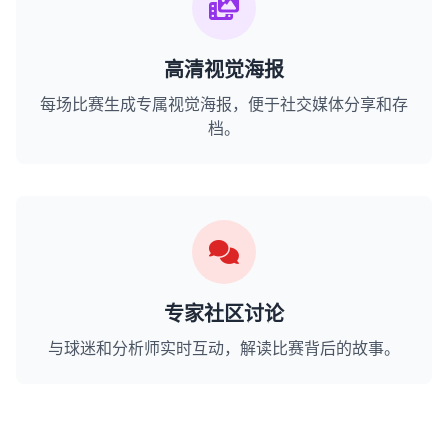
高清视觉海报
每场比赛生成专属视觉海报，便于社交媒体分享和存
档。
专家社区讨论
与球迷和分析师实时互动，解读比赛背后的故事。