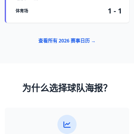
1 - 1
体育场
查看所有 2026 赛事日历 →
为什么选择球队海报？