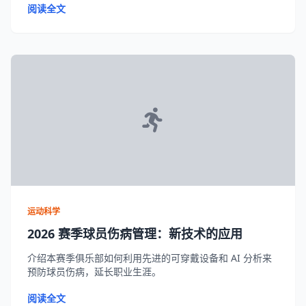
阅读全文
运动科学
2026 赛季球员伤病管理：新技术的应用
介绍本赛季俱乐部如何利用先进的可穿戴设备和 AI 分析来
预防球员伤病，延长职业生涯。
阅读全文