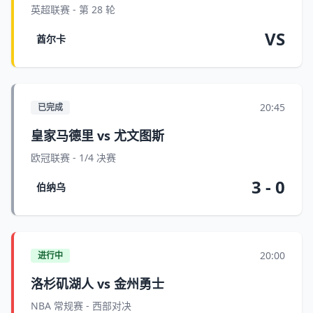
英超联赛 - 第 28 轮
VS
酋尔卡
20:45
已完成
皇家马德里 vs 尤文图斯
欧冠联赛 - 1/4 决赛
3 - 0
伯纳乌
20:00
进行中
洛杉矶湖人 vs 金州勇士
NBA 常规赛 - 西部对决