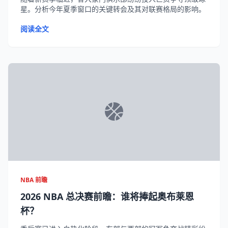
星。分析今年夏季窗口的关键转会及其对联赛格局的影响。
阅读全文
NBA 前瞻
2026 NBA 总决赛前瞻：谁将捧起奥布莱恩
杯？