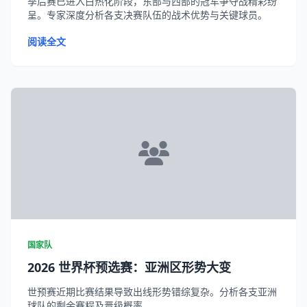
季后赛已进入白热化阶段，东部与西部的冠军争夺战精彩纷
呈。专家深度分析各支决赛队伍的战术优势与关键球员。
阅读全文
国家队
2026 世界杯预选赛：亚洲区形势大变
世预赛近期比赛结果导致出线形势错综复杂。分析各支亚洲
球队的剩余赛程及晋级概率。