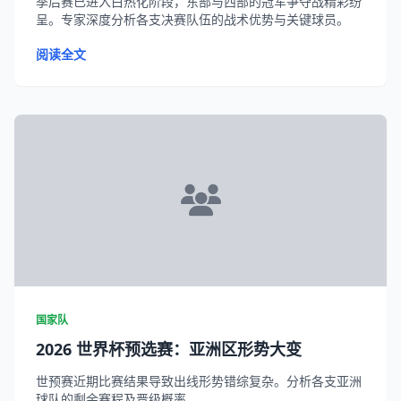
季后赛已进入白热化阶段，东部与西部的冠军争夺战精彩纷
呈。专家深度分析各支决赛队伍的战术优势与关键球员。
阅读全文
国家队
2026 世界杯预选赛：亚洲区形势大变
世预赛近期比赛结果导致出线形势错综复杂。分析各支亚洲
球队的剩余赛程及晋级概率。