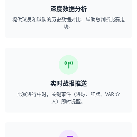
深度数据分析
提供球员和球队的历史数据对比，辅助您判断比赛走
势。
实时战报推送
比赛进行中时，关键事件（进球、红牌、VAR 介
入）即时提醒。