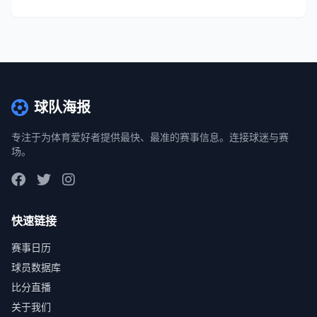
球队海报
专注于为体育爱好者提供最快、最准的赛事信息。连接球迷与赛
场。
快速链接
赛事日历
球员数据库
比分直播
关于我们