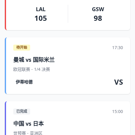
LAL
GSW
105
98
17:30
待开始
曼城 vs 国际米兰
欧冠联赛 - 1/4 决赛
VS
伊蒂哈德
15:00
已完成
中国 vs 日本
世预赛 - 亚洲区