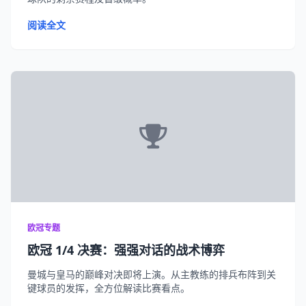
阅读全文
欧冠专题
欧冠 1/4 决赛：强强对话的战术博弈
曼城与皇马的巅峰对决即将上演。从主教练的排兵布阵到关
键球员的发挥，全方位解读比赛看点。