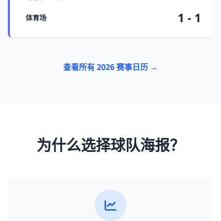
1 - 1
体育场
查看所有 2026 赛事日历 →
为什么选择球队海报？