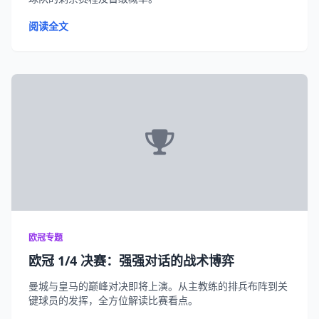
阅读全文
欧冠专题
欧冠 1/4 决赛：强强对话的战术博弈
曼城与皇马的巅峰对决即将上演。从主教练的排兵布阵到关
键球员的发挥，全方位解读比赛看点。