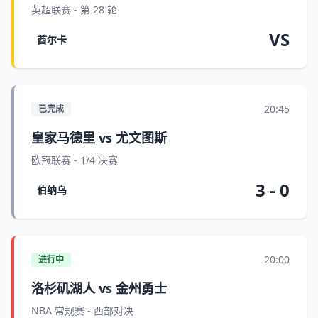
英超联赛 - 第 28 轮
VS
酋尔卡
20:45
已完成
皇家马德里 vs 尤文图斯
欧冠联赛 - 1/4 决赛
3 - 0
伯纳乌
20:00
进行中
洛杉矶湖人 vs 金州勇士
NBA 常规赛 - 西部对决